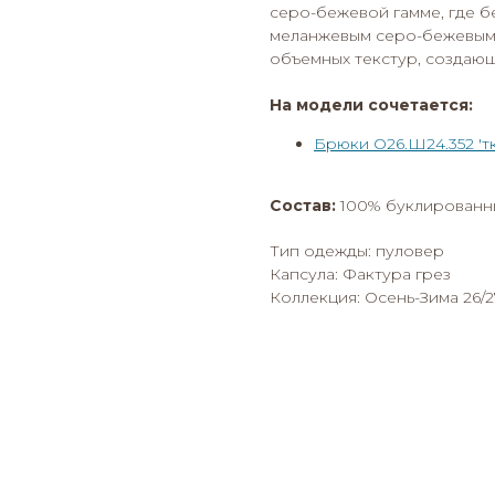
серо-бежевой гамме, где б
меланжевым серо-бежевым 
объемных текстур, создаю
На модели сочетается:
Брюки О26.Ш24.352 'тк
Состав:
100% буклированны
Тип одежды: пуловер
Капсула: Фактура грез
Коллекция: Осень-Зима 26/2