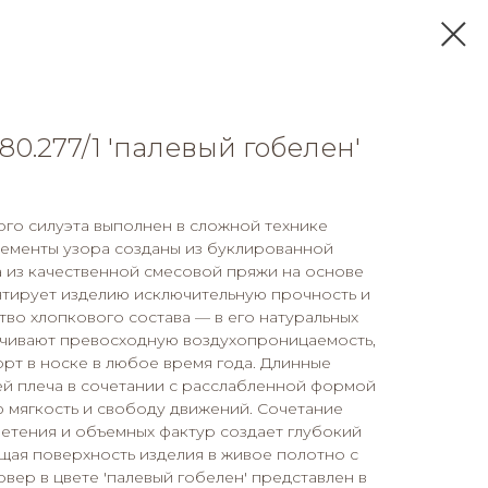
0.277/1 'палевый гобелен'
го силуэта выполнен в сложной технике
лементы узора созданы из буклированной
 из качественной смесовой пряжи на основе
антирует изделию исключительную прочность и
во хлопкового состава — в его натуральных
ечивают превосходную воздухопроницаемость,
рт в носке в любое время года. Длинные
ей плеча в сочетании с расслабленной формой
 мягкость и свободу движений. Сочетание
етения и объемных фактур создает глубокий
щая поверхность изделия в живое полотно с
вер в цвете 'палевый гобелен' представлен в