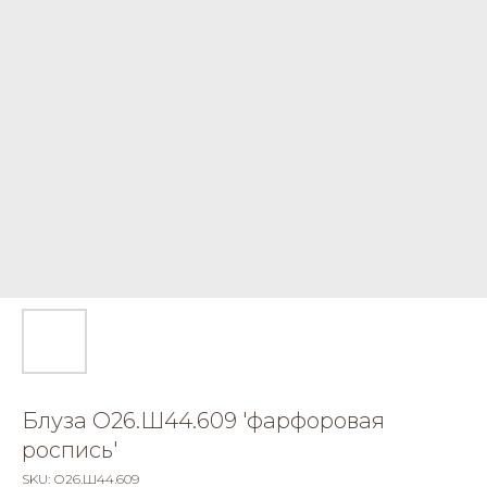
Блуза О26.Ш44.609 'фарфоровая
роспись'
SKU:
О26.Ш44.609