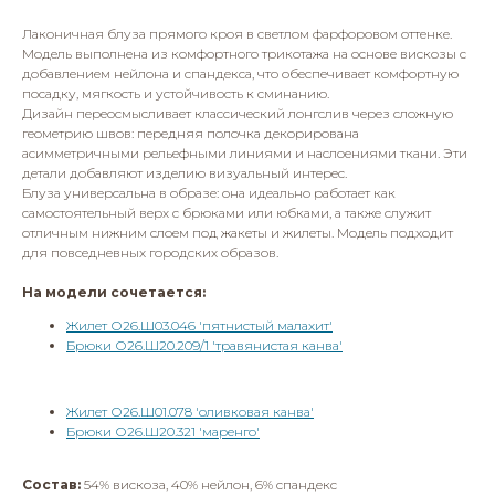
Лаконичная блуза прямого кроя в светлом фарфоровом оттенке.
Модель выполнена из комфортного трикотажа на основе вискозы с
добавлением нейлона и спандекса, что обеспечивает комфортную
посадку, мягкость и устойчивость к сминанию.
Дизайн переосмысливает классический лонгслив через сложную
геометрию швов: передняя полочка декорирована
асимметричными рельефными линиями и наслоениями ткани. Эти
детали добавляют изделию визуальный интерес.
Блуза универсальна в образе: она идеально работает как
самостоятельный верх с брюками или юбками, а также служит
отличным нижним слоем под жакеты и жилеты. Модель подходит
для повседневных городских образов.
На модели сочетается:
Жилет О26.Ш03.046 'пятнистый малахит'
Брюки О26.Ш20.209/1 'травянистая канва'
Жилет О26.Ш01.078 'оливковая канва'
Брюки О26.Ш20.321 'маренго'
Состав:
54% вискоза, 40% нейлон, 6% спандекс