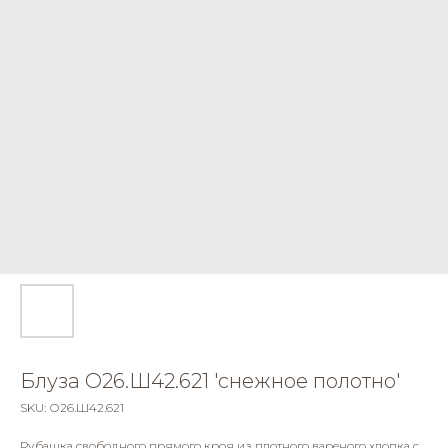
Блуза О26.Ш42.621 'снежное полотно'
SKU:
О26.Ш42.621
Рубашка свободного прямого кроя из плотного вареного хлопка с