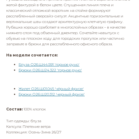
жатой фактурой в белом цвете. Спущенная линия плеча и
классический отложной воротник на стойке формируют
расслабленный оверсайз-силуэт. Акцентные горизонтальные и
вертикальные швы создают архитектурную клетчатую графику.
Рубашка хорошо сработает в многослойных образах – в качестве
нижнего слоя под объемный джемпер. Сочетайте навыпуск с
обувью на плоском ходу для городских прогулок или частично
заправьте в брюки для расслабленного офисного образа.
На модели сочетается:
Блуза О26.Ш44.591 'горное руно'
Брюки О26.Ш24.322 'горное руно'
Жилет О26.Ш01.045 'чёрный фризе'
Брюки О26.Ш20.312 'черный фризе'
Состав:
100% хлопок
Тип одежды: блуза
Капсула: Плетение ветра
Коллекция: Осень-Зима 26/27