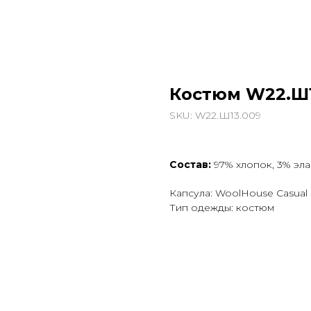
Костюм W22.Ш1
SKU:
W22.Ш13.009
Состав:
97% хлопок, 3% эла
Капсула: WoolHouse Casual
Тип одежды: костюм