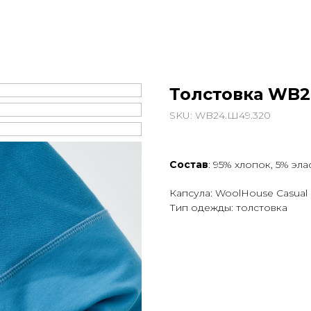
Толстовка WB2
SKU:
WB24.Ш49.320
Состав
: 95% хлопок, 5% эла
Капсула: WoolHouse Casual
Тип одежды: толстовка