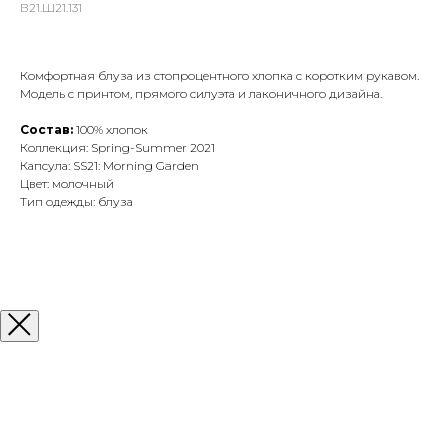
В21.Ш21.131
Комфортная блуза из стопроцентного хлопка с коротким рукавом.
Модель с принтом, прямого силуэта и лаконичного дизайна.
Состав:
100% хлопок
Коллекция: Spring-Summer 2021
Капсула: SS21: Morning Garden
Цвет: молочный
Тип одежды: блуза