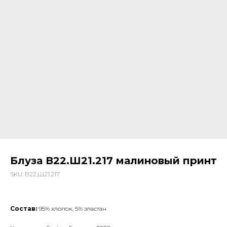
Блуза В22.Ш21.217 малиновый принт
SKU:
В22.Ш21.217
Состав:
95% хлопок, 5% эластан