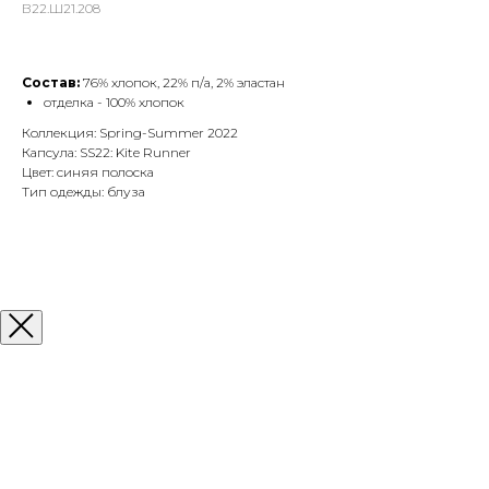
В22.Ш21.208
Состав:
76% хлопок, 22% п/а, 2% эластан
отделка - 100% хлопок
Коллекция: Spring-Summer 2022
Капсула: SS22: Kite Runner
Цвет: синяя полоска
Тип одежды: блуза