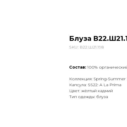
Блуза В22.Ш21
SKU:
В22.Ш21.198
Состав:
100% органически
Коллекция: Spring-Summer
Капсула: SS22: A La Prima
Цвет: жёлтый кадмий
Тип одежды: блуза