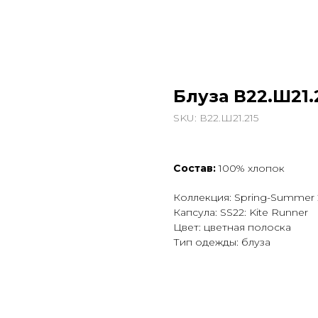
Блуза В22.Ш21.
SKU:
В22.Ш21.215
Состав:
100% хлопок
Коллекция: Spring-Summer
Капсула: SS22: Kite Runner
Цвет: цветная полоска
Тип одежды: блуза