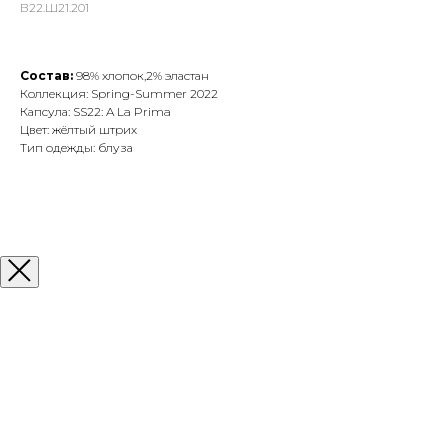
В22.Ш21.201
Состав:
98% хлопок,2% эластан
Коллекция: Spring-Summer 2022
Капсула: SS22: A La Prima
Цвет: жёлтый штрих
Тип одежды: блуза