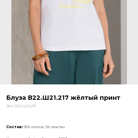
Блуза В22.Ш21.217 жёлтый принт
SKU:
В22.Ш21.217
Состав:
95% хлопок, 5% эластан