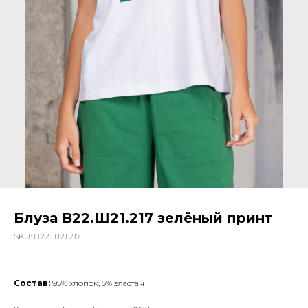
Блуза В22.Ш21.217 зелёный принт
SKU:
В22.Ш21.217
Состав:
95% хлопок, 5% эластан