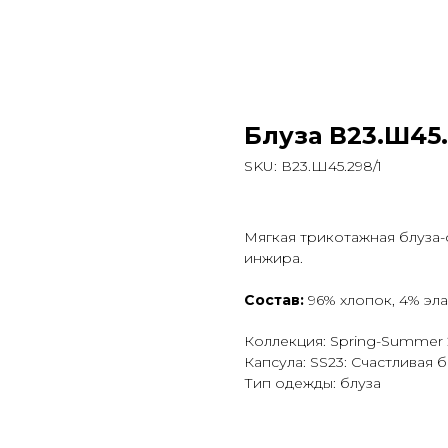
Блуза В23.Ш45
SKU:
В23.Ш45.298/1
Мягкая трикотажная блуза-
инжира.
Состав:
96% хлопок, 4% эл
Коллекция: Spring-Summer
Капсула: SS23: Счастливая 
Тип одежды: блуза