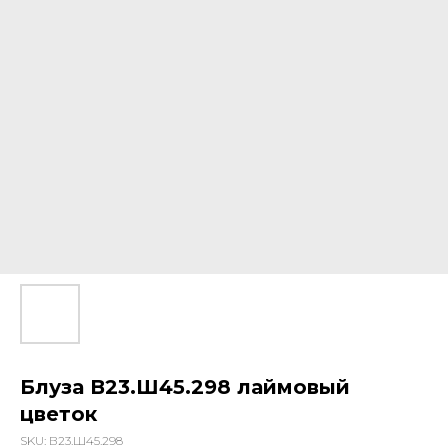
Блуза В23.Ш45.298 лаймовый
цветок
SKU:
В23.Ш45.298