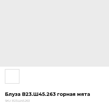
Блуза В23.Ш45.263 горная мята
SKU:
В23.Ш45.263