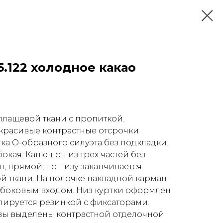
.122 холодное какао
плащевой ткани с пропиткой.
красивые контрастные отсрочки
ка О-образного силуэта без подкладки.
бокая. Капюшон из трех частей без
н, прямой, по низу заканчивается
й ткани. На полочке накладной карман-
с боковым входом. Низ куртки оформлен
улируется резинкой с фиксаторами.
вы выделены контрастной отделочной