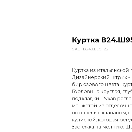
Куртка В24.Ш95
SKU:
В24.Ш95.122
Куртка из итальянской 
Дизайнерский штрих - 
бирюзового цвета. Курт
Горловина круглая, глу
подкладки. Рукав регла
манжетой из отделочно
портфель с клапаном, 
кулиской, которая рег
Застежка на молнию. Ш