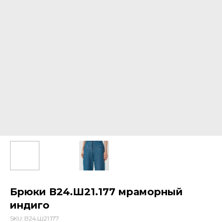
Брюки В24.Ш21.177 мраморный
индиго
SKU:
В24.Ш21.177