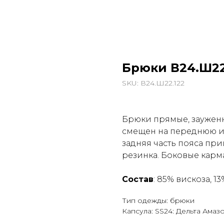
Брюки В24.Ш22
SKU:
В24.Ш22.122
Брюки прямые, зауженн
смещен на переднюю и
задняя часть пояса пр
резинка. Боковые карм
Состав
: 85% вискоза, 1
Тип одежды: брюки
Капсула: SS24: Дельта Амаз