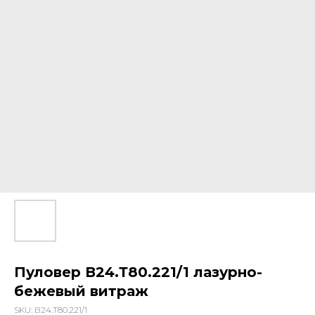
Пуловер В24.Т80.221/1 лазурно-
бежевый витраж
SKU:
В24.Т80.221/1