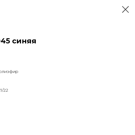
045 синяя
полиэфир
1/22