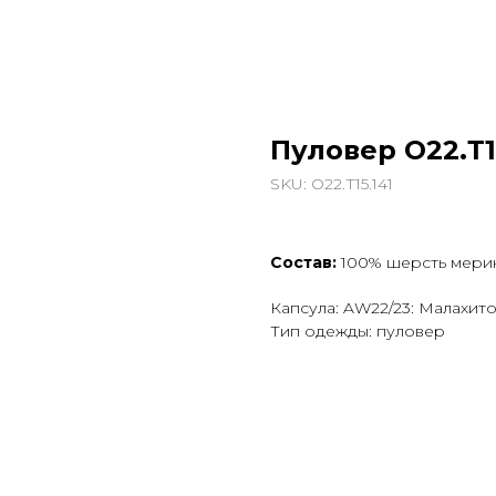
Пуловер О22.Т1
SKU:
О22.Т15.141
Состав:
100% шерсть мерин
Капсула: AW22/23: Малахит
Тип одежды: пуловер