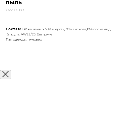
пыль
О22.Т15.159
Состав:
10% кашемир, 50% шерсть, 30% вискоза,10% полиамид
Капсула: AW22/23: Беатриче
Тип одежды: пуловер