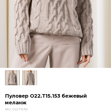
Пуловер О22.Т15.153 бежевый
меланж
SKU:
О22.Т15.153