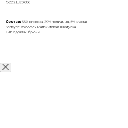
О22.2.Ш20.086
Состав:
66% вискоза, 29% полиамид, 5% эластан
Капсула: AW22/23: Малахитовая шкатулка
Тип одежды: брюки