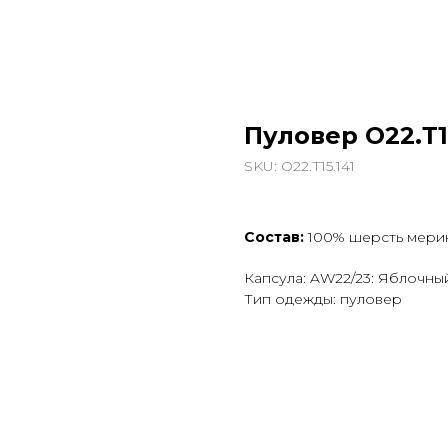
Пуловер О22.Т1
SKU:
О22.Т15.141
Состав:
100% шерсть мерин
Капсула: AW22/23: Яблочны
Тип одежды: пуловер