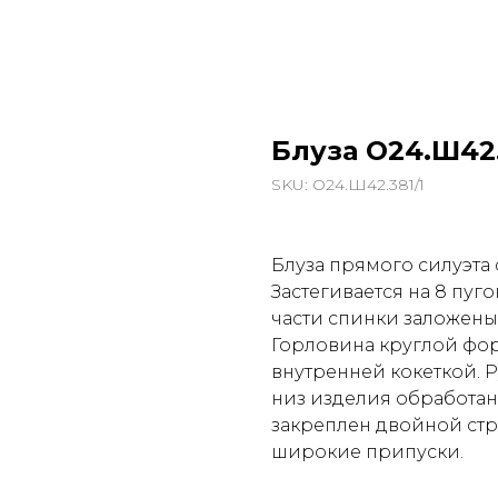
Блуза О24.Ш42.
SKU:
О24.Ш42.381/1
Блуза прямого силуэта 
Застегивается на 8 пуг
части спинки заложены
Горловина круглой фор
внутренней кокеткой. 
низ изделия обработан
закреплен двойной стр
широкие припуски.