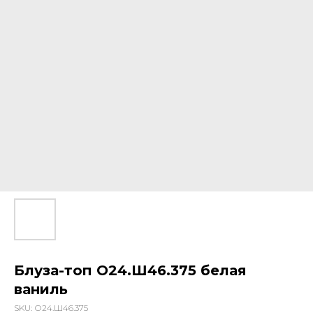
Блуза-топ О24.Ш46.375 белая
ваниль
SKU:
О24.Ш46.375