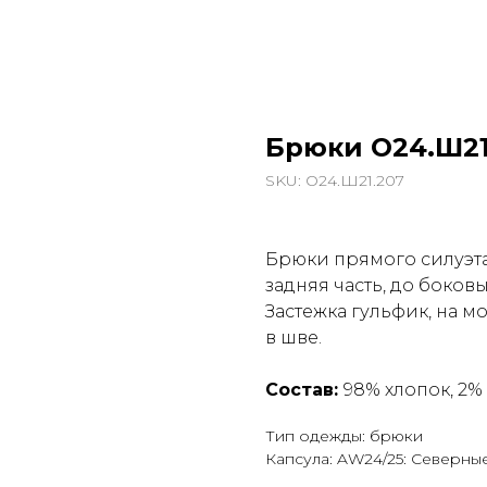
Брюки О24.Ш21
SKU:
О24.Ш21.207
Брюки прямого силуэт
задняя часть, до боков
Застежка гульфик, на м
в шве.
Состав:
98% хлопок, 2%
Тип одежды: брюки
Капсула: AW24/25: Северны