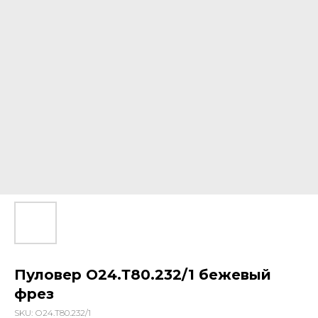
Пуловер О24.Т80.232/1 бежевый
фрез
SKU:
О24.Т80.232/1