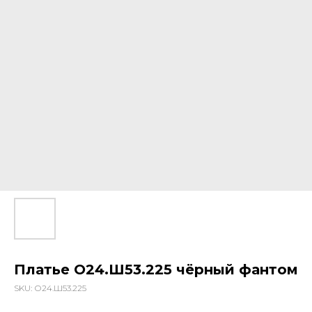
Платье О24.Ш53.225 чёрный фантом
SKU:
О24.Ш53.225