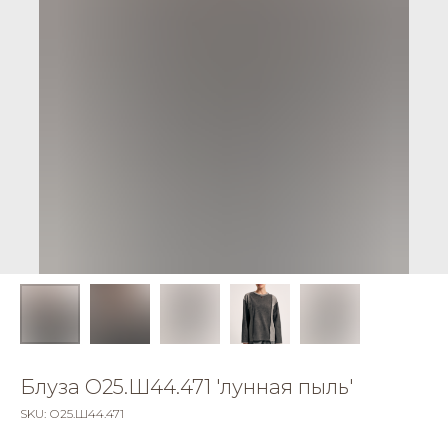
Блуза О25.Ш44.471 'лунная пыль'
SKU:
О25.Ш44.471