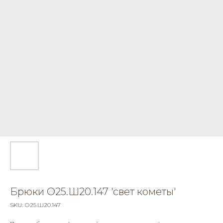
Брюки О25.Ш20.147 'свет кометы'
SKU:
О25.Ш20.147