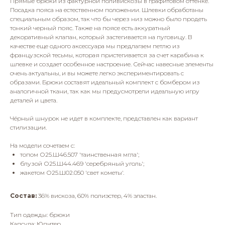
Прямые брюки из фактурной поливискозы в графитовом оттенке.
Посадка пояса на естественном положении. Шлевки обработаны
специальным образом, так что бы через низ можно было продеть
тонкий черный пояс. Также на поясе есть аккуратный
декоративный клапан, который застегивается на пуговицу. В
качестве еще одного аксессуара мы предлагаем петлю из
французской тесьмы, которая пристегивается за счет карабина к
шлевке и создает особенное настроение. Сейчас навесные элементы
очень актуальны, и вы можете легко экспериментировать с
образами. Брюки составят идеальный комплект с бомбером из
аналогичной ткани, так как мы предусмотрели идеальную игру
деталей и цвета.
Чёрный шнурок не идет в комплекте, представлен как вариант
стилизации.
На модели сочетаем с:
топом О25.Ш46.507 'таинственная мгла';
блузой О25.Ш44.469 'серебряный уголь';
жакетом О25.Ш02.050 'свет кометы'.
Состав:
36% вискоза, 60% полиэстер, 4% эластан.
Тип одежды: брюки
Капсула: Юпитер