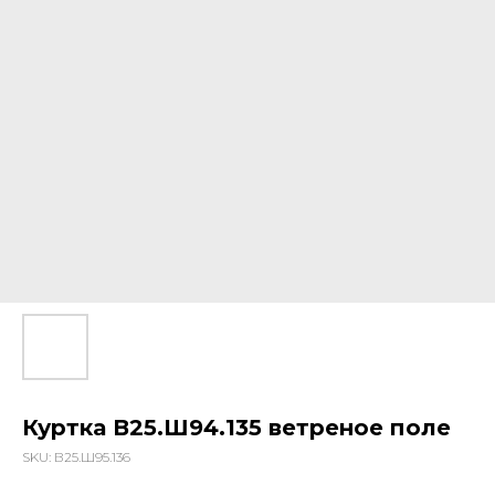
Куртка В25.Ш94.135 ветреное поле
SKU:
В25.Ш95.136