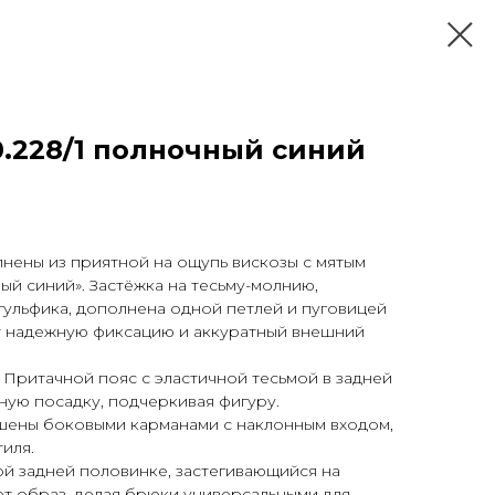
.228/1 полночный синий
нены из приятной на ощупь вискозы с мятым
ый синий». Застёжка на тесьму-молнию,
ульфика, дополнена одной петлей и пуговицей
ет надежную фиксацию и аккуратный внешний
 Притачной пояс с эластичной тесьмой в задней
ную посадку, подчеркивая фигуру.
ены боковыми карманами с наклонным входом,
иля.
й задней половинке, застегивающийся на
ет образ, делая брюки универсальными для