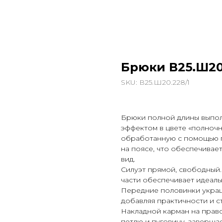
Брюки В25.Ш20
SKU:
В25.Ш20.228/1
Брюки полной длины выпол
эффектом в цвете «полночн
обработанную с помощью г
на поясе, что обеспечива
вид.
Силуэт прямой, свободный.
части обеспечивает идеаль
Передние половинки украш
добавляя практичности и ст
Накладной карман на право
петлю и пуговицу, заверша