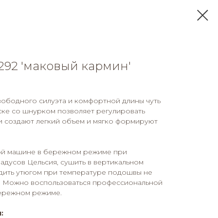
292 'маковый кармин'
вободного силуэта и комфортной длины чуть
ске со шнурком позволяет регулировать
ки создают легкий объем и мягко формируют
ой машине в бережном режиме при
адусов Цельсия, сушить в вертикальном
адить утюгом при температуре подошвы не
я. Можно воспользоваться профессиональной
ережном режиме.
: