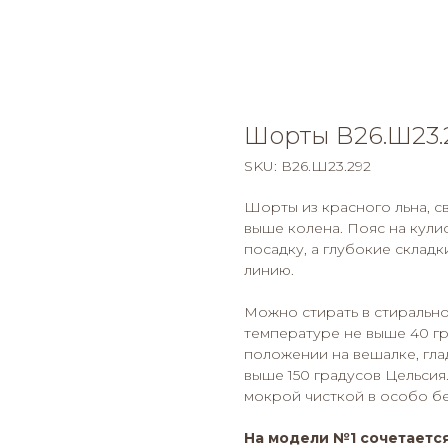
Шорты В26.Ш23.
SKU:
В26.Ш23.292
Шорты из красного льна, с
выше колена. Пояс на кули
посадку, а глубокие склад
линию.
Можно стирать в стиральн
температуре не выше 40 гр
положении на вешалке, гл
выше 150 градусов Цельси
мокрой чисткой в особо б
На модели №1 сочетается