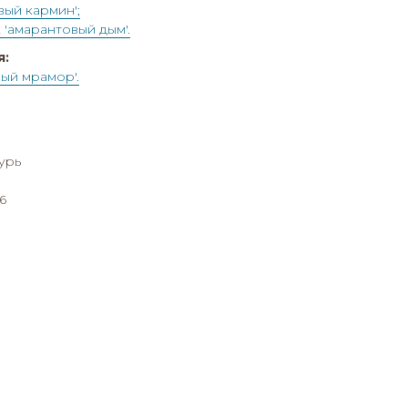
вый кармин';
2 'амарантовый дым'.
я:
ный мрамор'.
урь
6