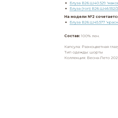
Блуза В26.Ш40.529 'мако
Блуза (топ) В26.Ш46.552/
На модели №2 сочетаетс
Блуза В26.Ш45.577 'крас
Состав:
100% лен.
Капсула: Разноцветная глаз
Тип одежды: шорты
Коллекция: Весна-Лето 202