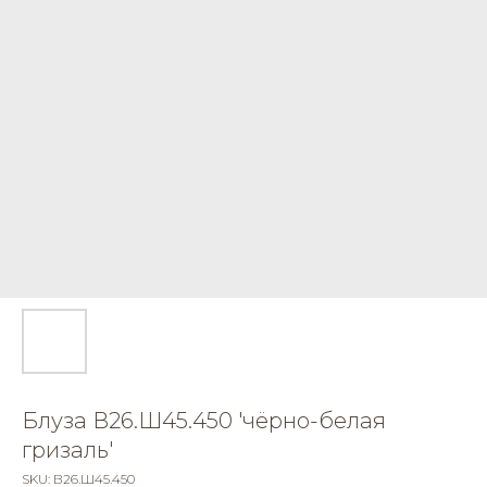
Блуза В26.Ш45.450 'чёрно-белая
гризаль'
SKU:
В26.Ш45.450