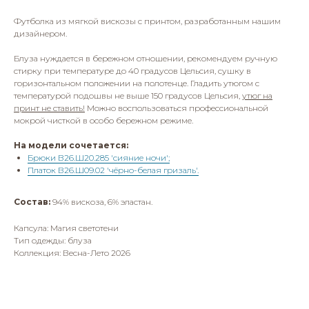
Футболка из мягкой вискозы с принтом, разработанным нашим
дизайнером.
Блуза нуждается в бережном отношении, рекомендуем ручную
стирку при температуре до 40 градусов Цельсия, сушку в
горизонтальном положении на полотенце. Гладить утюгом с
температурой подошвы не выше 150 градусов Цельсия,
утюг на
принт не ставить!
Можно воспользоваться профессиональной
мокрой чисткой в особо бережном режиме.
На модели сочетается:
Брюки В26.Ш20.285 'сияние ночи';
Платок В26.Ш09.02 'чёрно-белая гризаль'.
Состав:
94% вискоза, 6% эластан.
Капсула: Магия светотени
Тип одежды: блуза
Коллекция: Весна-Лето 2026