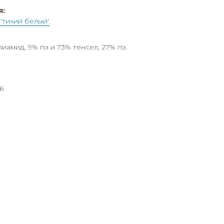
я:
'тихий белый'.
иамид, 9% пэ и 73% тенсел, 27% пэ.
6