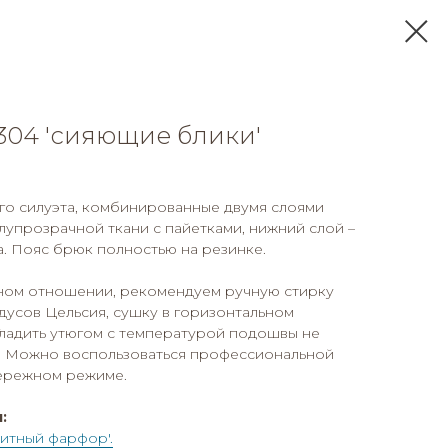
304 'сияющие блики'
о силуэта, комбинированные двумя слоями
олупрозрачной ткани с пайетками, нижний слой –
а. Пояс брюк полностью на резинке.
ном отношении, рекомендуем ручную стирку
дусов Цельсия, сушку в горизонтальном
Гладить утюгом с температурой подошвы не
я. Можно воспользоваться профессиональной
ережном режиме.
:
витный фарфор'.