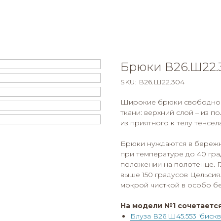
Брюки В26.Ш22.
SKU:
В26.Ш22.304
Широкие брюки свободног
ткани: верхний слой – из п
из приятного к телу тенсел
Брюки нуждаются в береж
при температуре до 40 гра
положении на полотенце. 
выше 150 градусов Цельси
мокрой чисткой в особо б
На модели №1 сочетается
Блуза В26.Ш45.553 'биск