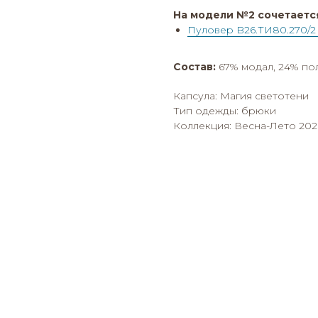
На модели №2 сочетаетс
Пуловер B26.ТИ80.270/2 
Состав:
67% модал, 24% пол
Капсула: Магия светотени
Тип одежды: брюки
Коллекция: Весна-Лето 202