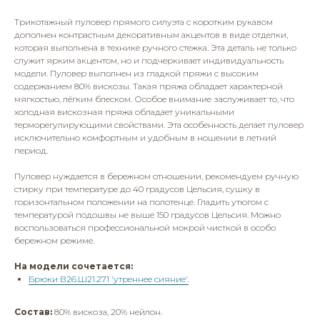
Трикотажный пуловер прямого силуэта с коротким рукавом
дополнен контрастным декоративным акцентов в виде отделки,
которая выполнена в технике ручного стежка. Эта деталь не только
служит ярким акцентом, но и подчеркивает индивидуальность
модели. Пуловер выполнен из гладкой пряжи с высоким
содержанием 80% вискозы. Такая пряжа обладает характерной
мягкостью, лёгким блеском. Особое внимание заслуживает то, что
холодная вискозная пряжа обладает уникальными
терморегулирующими свойствами. Эта особенность делает пуловер
исключительно комфортным и удобным в ношении в летний
период.
Пуловер нуждается в бережном отношении, рекомендуем ручную
стирку при температуре до 40 градусов Цельсия, сушку в
горизонтальном положении на полотенце. Гладить утюгом с
температурой подошвы не выше 150 градусов Цельсия. Можно
воспользоваться профессиональной мокрой чисткой в особо
бережном режиме.
На модели сочетается:
Брюки В26.Ш21.271 'утреннее сияние'.
Состав:
80% вискоза, 20% нейлон.