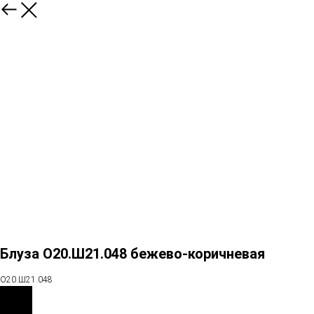
Блуза О20.Ш21.048 бежево-коричневая
О20.Ш21.048