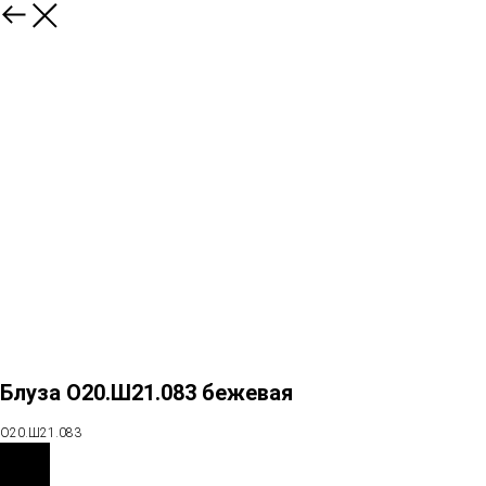
Блуза О20.Ш21.083 бежевая
О20.Ш21.083